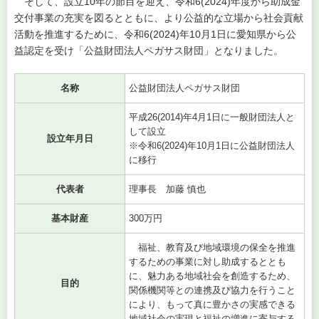
そして、設立10年の節目を迎え、令和6(2024)年度から助成金
交付事業の充実を図るとともに、より公益的な立場から社会貢献
活動を推進するために、令和6(2024)年10月1日に愛知県から公
益認定を受け「公益財団法人ペガサス財団」となりました。
名称
公益財団法人ペガサス財団
平成26(2014)年4月1日に一般財団法人と
して設立
設立年月日
※令和6(2024)年10月1日に公益財団法人
に移行
代表者
理事長 加藤 慎也
基本財産
300万円
福祉、教育及び地域環境の保全を推進
するための事業に対し助成するととも
に、魅力ある地域社会を創造するため、
目的
関係機関等との連携及び協力を行うこと
により、もって真に豊かさの実感できる
地域社会の実現と福祉の増進に寄与する